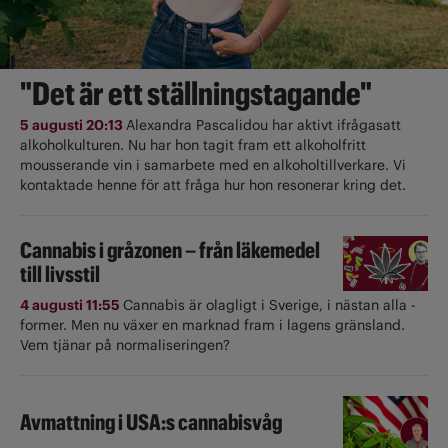
"Det är ett ställningstagande"
5 augusti 20:13
Alexandra Pascalidou har aktivt ifrågasatt
alkoholkulturen. Nu har hon tagit fram ett alkoholfritt
mousserande vin i samarbete med en alkoholtillverkare. Vi
kontaktade henne för att fråga hur hon resonerar kring det.
Cannabis i gråzonen – från läkemedel
till livsstil
4 augusti 11:55
Cannabis är olagligt i ­Sverige, i nästan alla ­
former. Men nu växer en marknad fram i lagens gränsland.
Vem tjänar på normaliseringen?
Avmattning i USA:s cannabisvåg