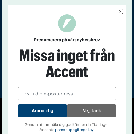
Kontakt
Om Tidningen
Tidningsarkiv
In English
Läs tidigare
nummer av
Prenumerera på vårt nyhetsbrev
Accent
Missa inget från
Accent
Nej, tack
© Tidningen Accent 2026
Cookiepolicy
Personuppgiftspolicy
Genom att anmäla dig godkänner du Tidningen
Accents
personuppgiftspolicy.