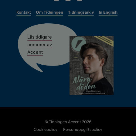
Kontakt
Om Tidningen
Tidningsarkiv
In English
Läs tidigare
nummer av
Accent
© Tidningen Accent 2026
Cookiepolicy
Personuppgiftspolicy