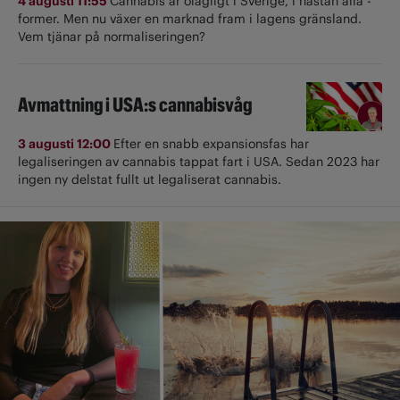
4 augusti 11:55
Cannabis är olagligt i ­Sverige, i nästan alla ­
former. Men nu växer en marknad fram i lagens gränsland.
Vem tjänar på normaliseringen?
Avmattning i USA:s cannabisvåg
3 augusti 12:00
Efter en snabb expansionsfas har
legaliseringen av cannabis tappat fart i USA. Sedan 2023 har
ingen ny delstat fullt ut ­legaliserat cannabis.