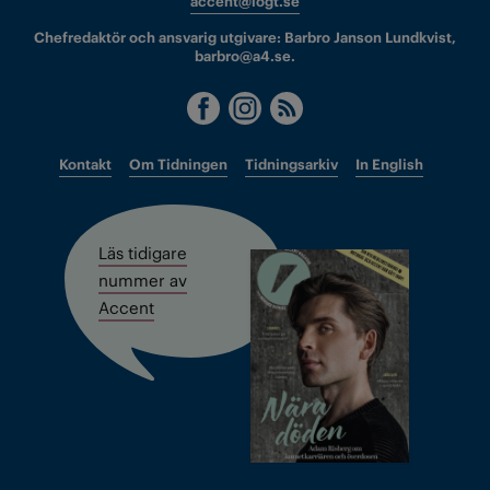
accent@iogt.se
Chefredaktör och ansvarig utgivare: Barbro Janson Lundkvist,
barbro@a4.se.
Kontakt
Om Tidningen
Tidningsarkiv
In English
Läs tidigare
nummer av
Accent