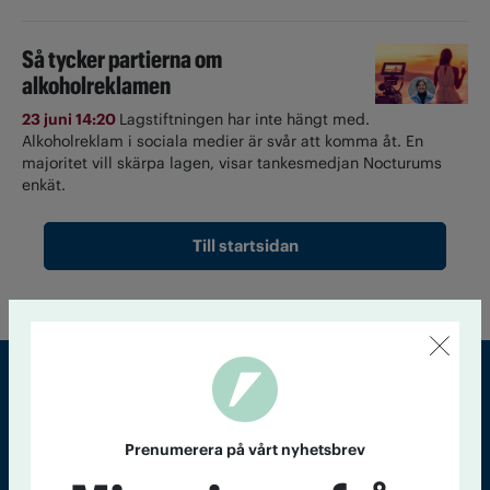
Så tycker partierna om
alkoholreklamen
23 juni 14:20
Lagstiftningen har inte hängt med.
Alkoholreklam i sociala medier är svår att komma åt. En
majoritet vill skärpa lagen, visar tankesmedjan Nocturums
enkät.
Till startsidan
Sveriges största tidning om droger och nykterhet
Prenumerera på vårt nyhetsbrev
Tidningen Accent, A4, Bondegatan 21, 116 33 Stockholm