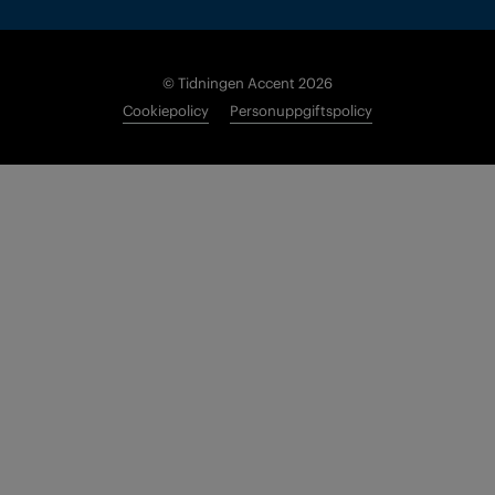
© Tidningen Accent 2026
Cookiepolicy
Personuppgiftspolicy