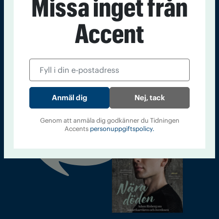
Missa inget från
accent@iogt.se
Accent
Chefredaktör och ansvarig utgivare: Barbro Janson Lundkvist,
barbro@a4.se.
Kontakt
Om Tidningen
Tidningsarkiv
In English
Nej, tack
Läs tidigare
Genom att anmäla dig godkänner du Tidningen
Accents
personuppgiftspolicy.
nummer av
Accent