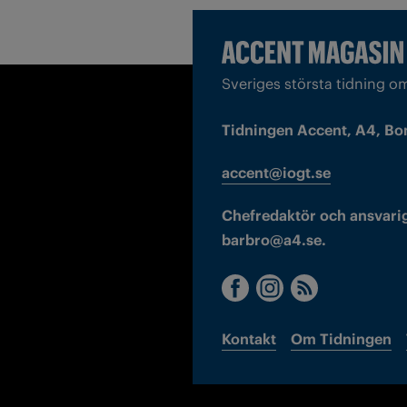
Sveriges största tidning o
Tidningen Accent, A4, Bo
accent@iogt.se
Chefredaktör och ansvarig
barbro@a4.se.
Kontakt
Om Tidningen