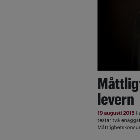
Måttlig
levern
19 augusti 2015
I
testar två enäggstv
Måttlighetskonsumt