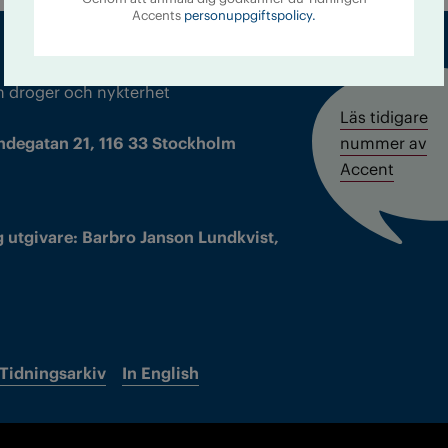
Accents
personuppgiftspolicy.
m droger och nykterhet
Läs tidigare
ndegatan 21, 116 33 Stockholm
nummer av
Accent
 utgivare: Barbro Janson Lundkvist,
Tidningsarkiv
In English