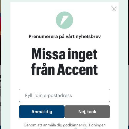
Prenumerera på vårt nyhetsbrev
Missa inget
från Accent
skedjor medskyldiga
oidkris
En federal domstol har dömt tre återförsäljare av
 ha skadat allmänheten.
Nej, tack
Genom att anmäla dig godkänner du Tidningen