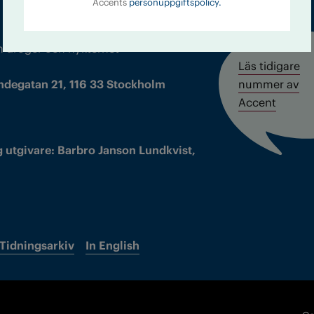
Accents
personuppgiftspolicy.
m droger och nykterhet
Läs tidigare
ndegatan 21, 116 33 Stockholm
nummer av
Accent
 utgivare: Barbro Janson Lundkvist,
Tidningsarkiv
In English