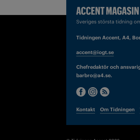
Sveriges största tidning o
Tidningen Accent, A4, Bo
accent@iogt.se
Chefredaktör och ansvarig
barbro@a4.se.
Kontakt
Om Tidningen