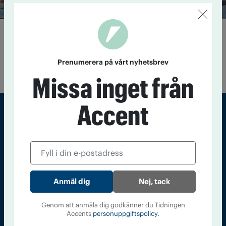
Vård istället för fyllecell
13 mars 2019
Fler omhändertagna berusade personer i
Stockholm och Södertälje ska erbjudas vård, istället för att
Prenumerera på vårt nyhetsbrev
föras till polisens arrestlokaler för tillnyktring.
Missa inget från
Accent
Sveriges största tidning om droger och nykterhet
Tidningen Accent, A4, Bondegatan 21, 116 33 Stockholm
accent@iogt.se
Nej, tack
Chefredaktör och ansvarig utgivare: Barbro Janson Lundkvist,
barbro@a4.se.
Genom att anmäla dig godkänner du Tidningen
Accents
personuppgiftspolicy.