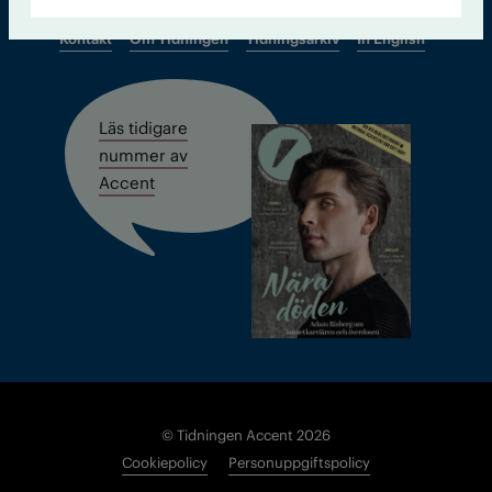
Kontakt
Om Tidningen
Tidningsarkiv
In English
Läs tidigare
nummer av
Accent
© Tidningen Accent 2026
Cookiepolicy
Personuppgiftspolicy