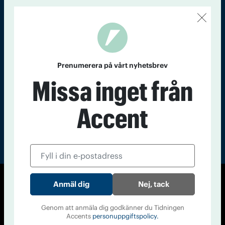
Kontakt
Om Tidningen
Tidningsarkiv
In English
Läs tidigare
nummer av
Prenumerera på vårt nyhetsbrev
Accent
Missa inget från
Accent
Nej, tack
© Tidningen Accent 2026
Cookiepolicy
Personuppgiftspolicy
Genom att anmäla dig godkänner du Tidningen
Accents
personuppgiftspolicy.