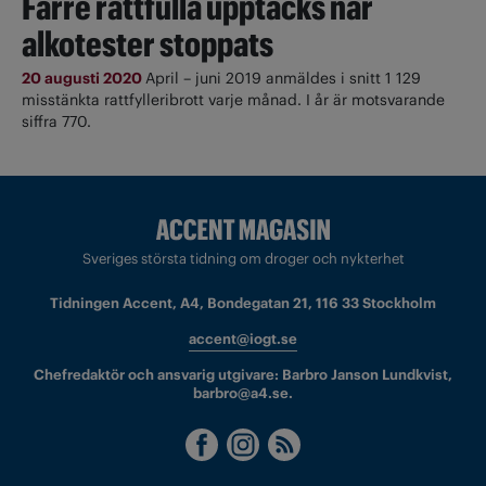
Färre rattfulla upptäcks när
alkotester stoppats
20 augusti 2020
April – juni 2019 anmäldes i snitt 1 129
misstänkta rattfylleribrott varje månad. I år är motsvarande
siffra 770.
Sveriges största tidning om droger och nykterhet
Tidningen Accent, A4, Bondegatan 21, 116 33 Stockholm
accent@iogt.se
Chefredaktör och ansvarig utgivare: Barbro Janson Lundkvist,
barbro@a4.se.