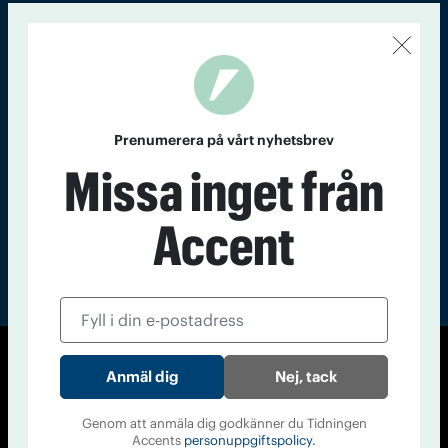
Kontakt
Om Tidningen
Tidningsarkiv
In English
Läs tidigare
nummer av
Prenumerera på vårt nyhetsbrev
Accent
Missa inget från
Accent
© Tidningen Accent 2026
Nej, tack
Cookiepolicy
Personuppgiftspolicy
Genom att anmäla dig godkänner du Tidningen
Accents
personuppgiftspolicy.