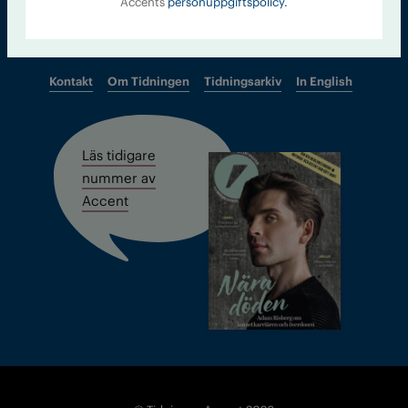
Accents
personuppgiftspolicy.
Kontakt
Om Tidningen
Tidningsarkiv
In English
Läs tidigare
nummer av
Accent