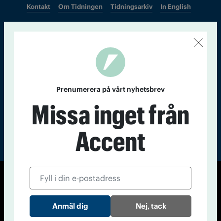
Kontakt
Om Tidningen
Tidningsarkiv
In English
Läs tidigare
nummer av
Accent
Prenumerera på vårt nyhetsbrev
Missa inget från
Accent
© Tidningen Accent 2026
Cookiepolicy
Personuppgiftspolicy
Nej, tack