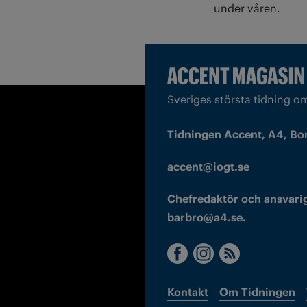
under våren.
Sveriges största tidning o
Tidningen Accent, A4, Bo
accent@iogt.se
Chefredaktör och ansvarig
barbro@a4.se.
Kontakt
Om Tidningen