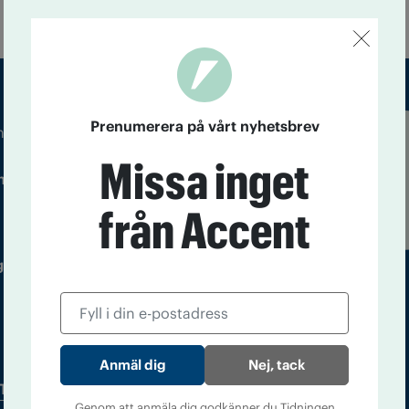
Prenumerera på vårt nyhetsbrev
m droger och nykterhet
Läs tidigare
Missa inget
ndegatan 21, 116 33 Stockholm
nummer av
Accent
från Accent
 utgivare: Barbro Janson Lundkvist,
Nej, tack
Tidningsarkiv
In English
Genom att anmäla dig godkänner du Tidningen