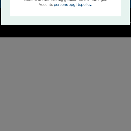
Accents
personuppgiftspolicy.
Co