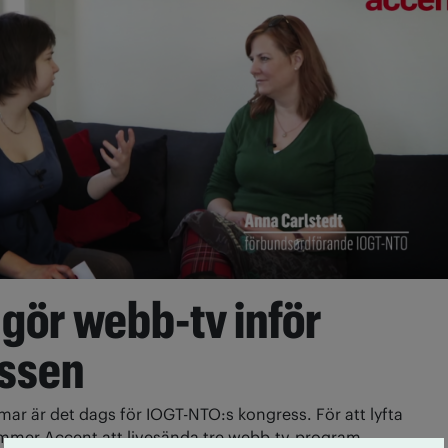
gör webb-tv inför
ssen
mar är det dags för IOGT-NTO:s kongress. För att lyfta
ommer Accent att livesända tre webb-tv-program