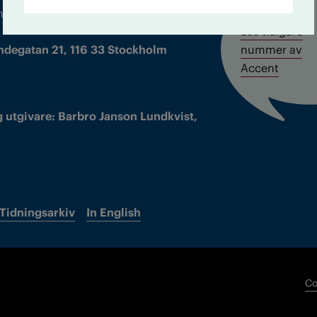
m droger och nykterhet
Läs tidigare
ndegatan 21, 116 33 Stockholm
nummer av
Accent
 utgivare: Barbro Janson Lundkvist,
Tidningsarkiv
In English
Co