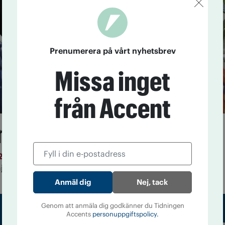
Prenumerera på vårt nyhetsbrev
Missa inget
från Accent
skapen är viktigast”
2
Föreningen Nytta och nöje har mottot Av lust. Och
järtans lust.
Nej, tack
Genom att anmäla dig godkänner du Tidningen
Accents
personuppgiftspolicy.