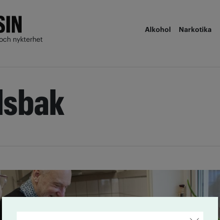
Alkohol
Narkotika
och nykterhet
dsbak