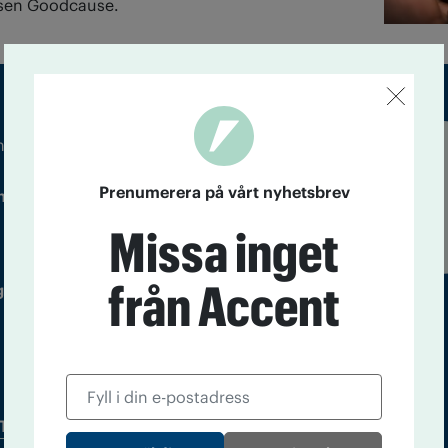
elsen Goodcause.
m droger och nykterhet
Läs tidigare
Prenumerera på vårt nyhetsbrev
ndegatan 21, 116 33 Stockholm
nummer av
Accent
Missa inget
från Accent
 utgivare: Barbro Janson Lundkvist,
Tidningsarkiv
In English