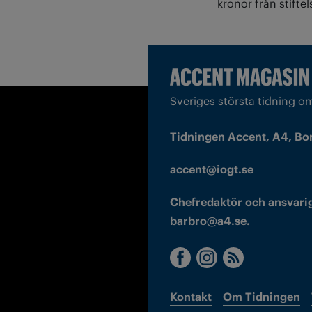
kronor från stift
Sveriges största tidning o
Tidningen Accent, A4, Bo
accent@iogt.se
Chefredaktör och ansvarig
barbro@a4.se.
Kontakt
Om Tidningen