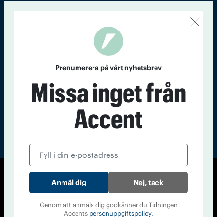
Kontakt
Om Tidningen
Tidningsarkiv
In English
Läs tidigare
nummer av
Prenumerera på vårt nyhetsbrev
Accent
Missa inget från
Accent
© Tidningen Accent 2026
Nej, tack
Cookiepolicy
Personuppgiftspolicy
Genom att anmäla dig godkänner du Tidningen
Accents
personuppgiftspolicy.