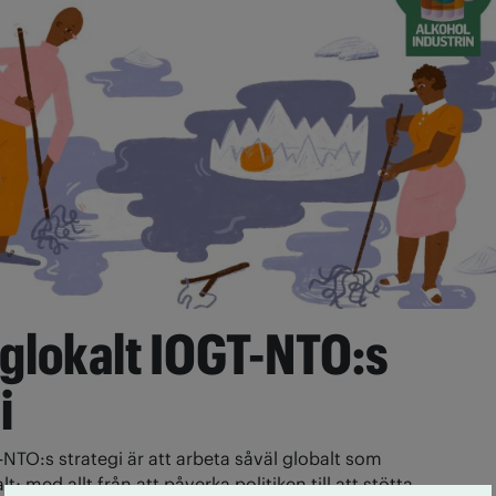
 glokalt IOGT-NTO:s
i
NTO:s strategi är att arbeta såväl globalt som
lt; med allt från att påverka politiken till att stötta