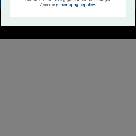
Accents
personuppgiftspolicy.
Co