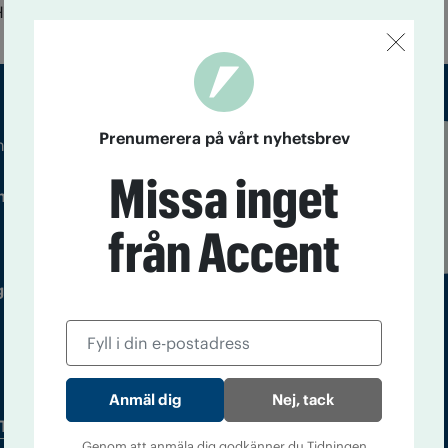
 Här är några exempel.
Prenumerera på vårt nyhetsbrev
m droger och nykterhet
Läs tidigare
Missa inget
ndegatan 21, 116 33 Stockholm
nummer av
Accent
från Accent
 utgivare: Barbro Janson Lundkvist,
Nej, tack
Tidningsarkiv
In English
Genom att anmäla dig godkänner du Tidningen