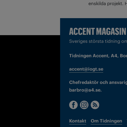
enskilda projekt.
Sveriges största tidning o
Tidningen Accent, A4, Bo
accent@iogt.se
Chefredaktör och ansvarig
barbro@a4.se.
Kontakt
Om Tidningen