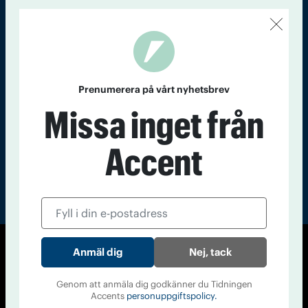
Kontakt
Om Tidningen
Tidningsarkiv
In English
Läs tidigare
nummer av
Prenumerera på vårt nyhetsbrev
Accent
Missa inget från
Accent
Nej, tack
© Tidningen Accent 2026
Cookiepolicy
Personuppgiftspolicy
Genom att anmäla dig godkänner du Tidningen
Accents
personuppgiftspolicy.