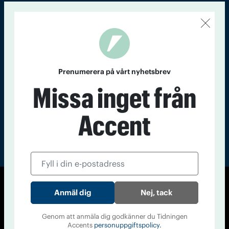
Kontakt
Om Tidningen
Tidningsarkiv
In English
Läs tidigare
nummer av
Prenumerera på vårt nyhetsbrev
Accent
Missa inget från
Accent
© Tidningen Accent 2026
Nej, tack
Cookiepolicy
Personuppgiftspolicy
Genom att anmäla dig godkänner du Tidningen
Accents
personuppgiftspolicy.