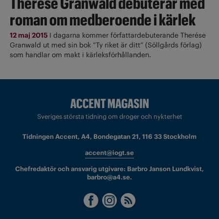
Therése Granwald debuterar med
roman om medberoende i kärlek
12 maj 2015
I dagarna kommer författardebuterande Therése
Granwald ut med sin bok ”Ty riket är ditt” (Söllgårds förlag)
som handlar om makt i kärleksförhållanden.
Sveriges största tidning om droger och nykterhet
Tidningen Accent, A4, Bondegatan 21, 116 33 Stockholm
accent@iogt.se
Chefredaktör och ansvarig utgivare: Barbro Janson Lundkvist,
barbro@a4.se.