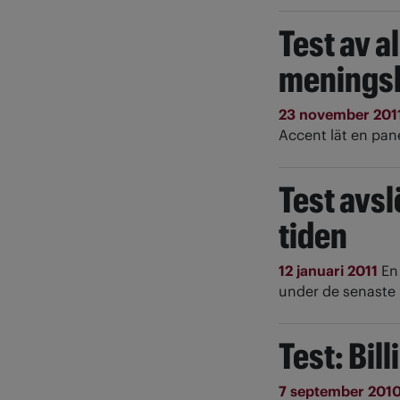
Test av a
meningsl
23 november 201
Accent lät en pan
Test avsl
tiden
12 januari 2011
En
under de senaste
Test: Bil
7 september 201