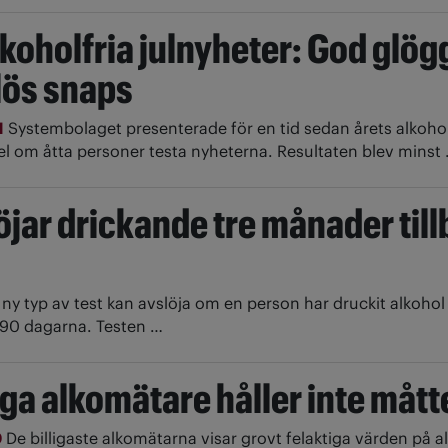
lkoholfria julnyheter: God glög
ös snaps
1
Systembolaget presenterade för en tid sedan årets alkoholf
el om åtta personer testa nyheterna. Resultaten blev minst
öjar drickande tre månader till
 ny typ av test kan avslöja om en person har druckit alkoh
 90 dagarna. Testen …
liga alkomätare håller inte mått
0
De billigaste alkomätarna visar grovt felaktiga värden på al