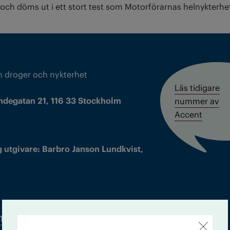
och döms ut i ett stort test som Motorförarnas helnykterh
m droger och nykterhet
Läs tidigare
ndegatan 21, 116 33 Stockholm
nummer av
Accent
 utgivare: Barbro Janson Lundkvist,
Tidningsarkiv
In English