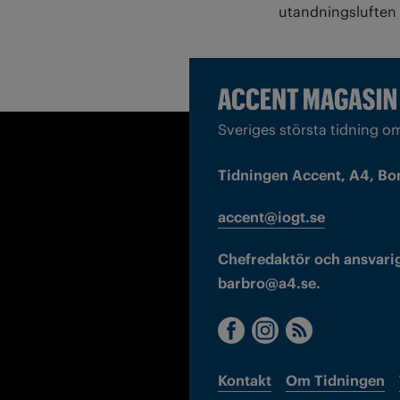
utandningsluften 
Sveriges största tidning o
Tidningen Accent, A4, Bo
accent@iogt.se
Chefredaktör och ansvarig
barbro@a4.se.
Kontakt
Om Tidningen