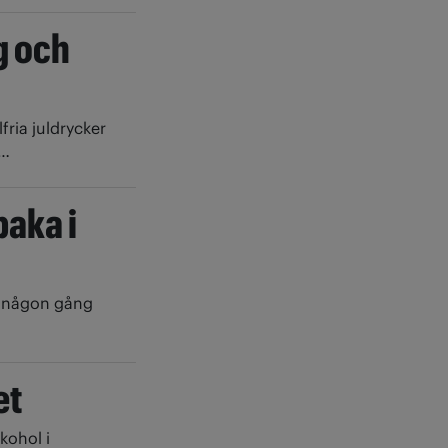
g och
ria juldrycker
 …
baka i
ol någon gång
et
kohol i