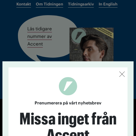
Kontakt
Om Tidningen
Tidningsarkiv
In English
Läs tidigare
nummer av
Accent
Prenumerera på vårt nyhetsbrev
Missa inget från
© Tidningen Accent 2026
Cookiepolicy
Personuppgiftspolicy
Accent