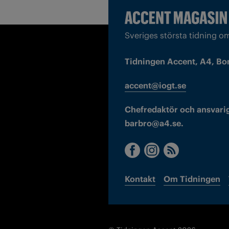
Sveriges största tidning o
Tidningen Accent, A4, Bo
accent@iogt.se
Chefredaktör och ansvarig
barbro@a4.se.
Kontakt
Om Tidningen