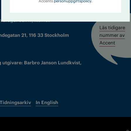
Accents
personuppgiftspolicy.
m droger och nykterhet
Läs tidigare
ndegatan 21, 116 33 Stockholm
nummer av
Accent
 utgivare: Barbro Janson Lundkvist,
Tidningsarkiv
In English