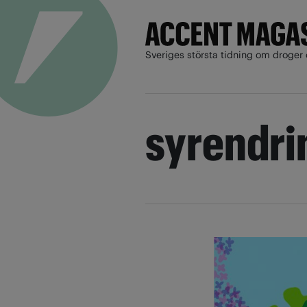
Sveriges största tidning om droger 
syrendri