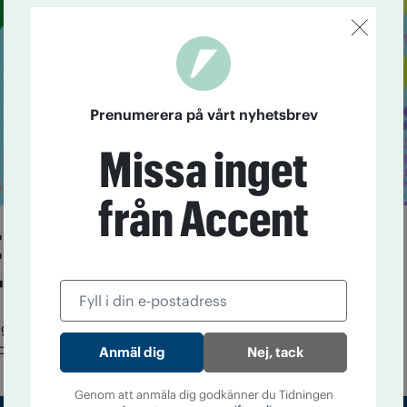
Prenumerera på vårt nyhetsbrev
Missa inget
från Accent
tt glas med naturens
r
ågod – här är Accents sommardrinkar, skapade av
on.
Nej, tack
Genom att anmäla dig godkänner du Tidningen