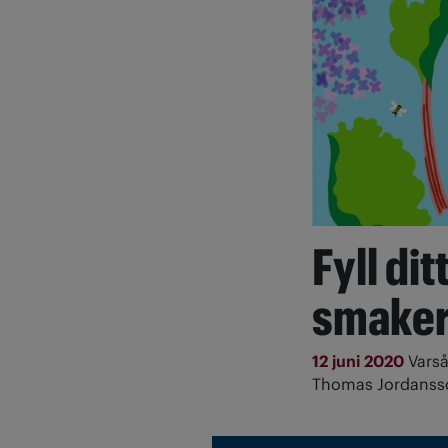
Fyll di
smake
12 juni 2020
Vars
Thomas Jordanss