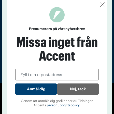
Kontakt
Om Tidningen
Tidningsarkiv
In English
Läs tidigare
Prenumerera på vårt nyhetsbrev
nummer av
Missa inget från
Accent
Accent
Nej, tack
© Tidningen Accent 2026
Genom att anmäla dig godkänner du Tidningen
Cookiepolicy
Personuppgiftspolicy
Accents
personuppgiftspolicy.