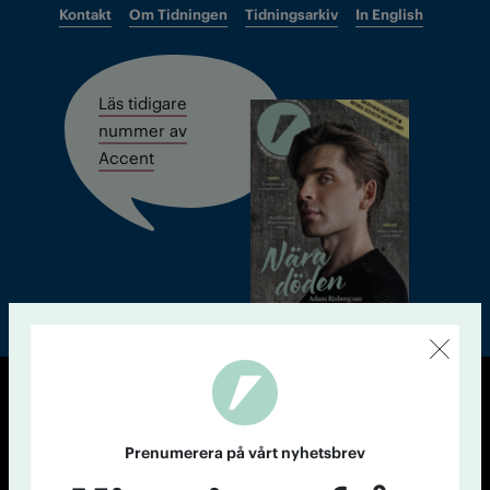
Kontakt
Om Tidningen
Tidningsarkiv
In English
Läs tidigare
nummer av
Accent
© Tidningen Accent 2026
Cookiepolicy
Personuppgiftspolicy
Prenumerera på vårt nyhetsbrev