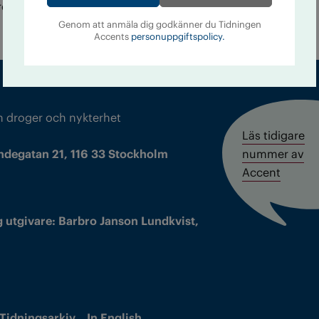
ens som hålls samtidigt i Stockholm måndag och
Genom att anmäla dig godkänner du Tidningen
Accents
personuppgiftspolicy.
m droger och nykterhet
Läs tidigare
ndegatan 21, 116 33 Stockholm
nummer av
Accent
 utgivare: Barbro Janson Lundkvist,
Tidningsarkiv
In English