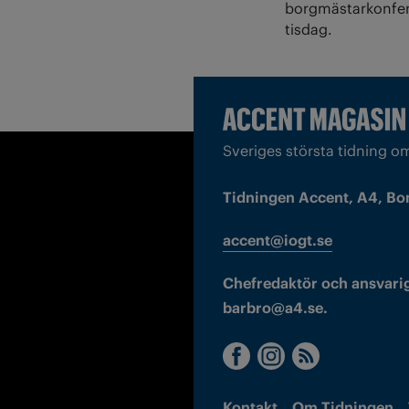
borgmästarkonfer
tisdag.
Sveriges största tidning o
Tidningen Accent, A4, Bo
accent@iogt.se
Chefredaktör och ansvarig
barbro@a4.se.
Kontakt
Om Tidningen