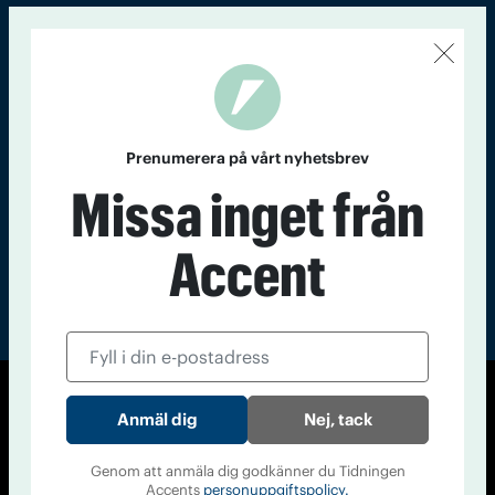
Kontakt
Om Tidningen
Tidningsarkiv
In English
Läs tidigare
nummer av
Prenumerera på vårt nyhetsbrev
Accent
Missa inget från
Accent
© Tidningen Accent 2026
Nej, tack
Cookiepolicy
Personuppgiftspolicy
Genom att anmäla dig godkänner du Tidningen
Accents
personuppgiftspolicy.