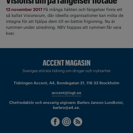
Visionsrum på fängelser hotade
13 november 2017
På många häkten och fängelser finns ett
så kallat Visionsrum, där ideella organisationer kan möta de
intagna för att hjälpa dem till en bättre frigivning. Nu är
rummen under utredning. NBV hoppas att rummen får vara
kvar.
Sveriges största tidning om droger och nykterhet
Tidningen Accent, A4, Bondegatan 21, 116 33 Stockholm
accent@iogt.se
Chefredaktör och ansvarig utgivare: Barbro Janson Lundkvist,
barbro@a4.se.