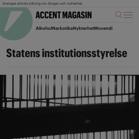
Sveriges största tidning om droger och nykterhet
Alkohol
Narkotika
Nykterhet
Movendi
Statens institutionsstyrelse