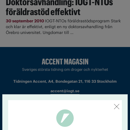
Doktorsavhandling: IOGT-NTOs
föräldrastöd effektivt
30 september 2010
IOGT-NTOs föräldrastödsprogram Stark
och klar är effektivt, enligt en ny doktorsavhandling från
Örebro universitet. Ungdomar till …
Sveriges största tidning om droger och nykterhet
Tidningen Accent, A4, Bondegatan 21, 116 33 Stockholm
accent@iogt.se
Chefredaktör och ansvarig utgivare: Barbro Janson Lundkvist,
barbro@a4.se.