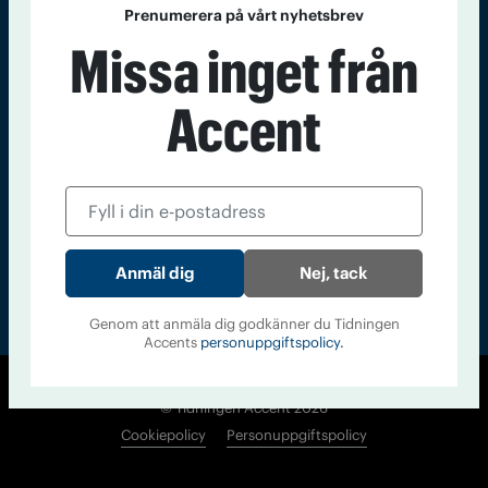
Prenumerera på vårt nyhetsbrev
Kontakt
Om Tidningen
Tidningsarkiv
In English
Missa inget från
Läs tidigare
Accent
nummer av
Accent
Nej, tack
Genom att anmäla dig godkänner du Tidningen
Accents
personuppgiftspolicy.
© Tidningen Accent 2026
Cookiepolicy
Personuppgiftspolicy