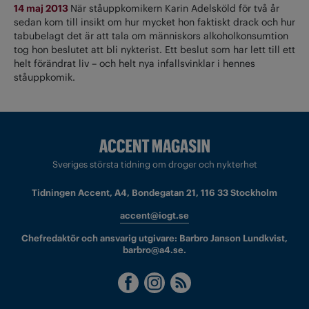
14 maj 2013
När ståuppkomikern Karin Adelsköld för två år
sedan kom till insikt om hur mycket hon faktiskt drack och hur
tabubelagt det är att tala om människors alkoholkonsumtion
tog hon beslutet att bli nykterist. Ett beslut som har lett till ett
helt förändrat liv – och helt nya infallsvinklar i hennes
ståuppkomik.
Sveriges största tidning om droger och nykterhet
Tidningen Accent, A4, Bondegatan 21, 116 33 Stockholm
accent@iogt.se
Chefredaktör och ansvarig utgivare: Barbro Janson Lundkvist,
barbro@a4.se.