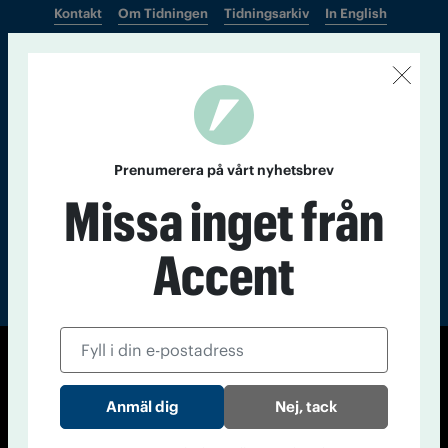
Kontakt
Om Tidningen
Tidningsarkiv
In English
Läs tidigare
nummer av
Accent
Prenumerera på vårt nyhetsbrev
Missa inget från
Accent
© Tidningen Accent 2026
Cookiepolicy
Personuppgiftspolicy
Nej, tack