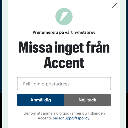
Kontakt
Om Tidningen
Tidningsarkiv
In English
Läs tidigare
Prenumerera på vårt nyhetsbrev
nummer av
Missa inget från
Accent
Accent
Nej, tack
© Tidningen Accent 2026
Genom att anmäla dig godkänner du Tidningen
Cookiepolicy
Personuppgiftspolicy
Accents
personuppgiftspolicy.