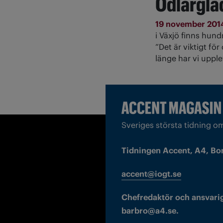
Odlarglä
19 november 20
i Växjö finns hu
”Det är viktigt fö
länge har vi uppl
Sveriges största tidning o
Tidningen Accent, A4, Bo
accent@iogt.se
Chefredaktör och ansvarig
barbro@a4.se.