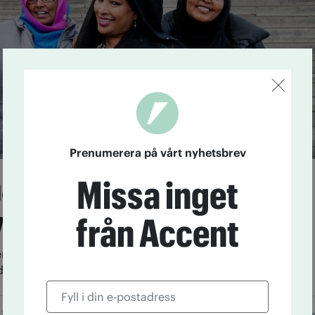
Prenumerera på vårt nyhetsbrev
har skadat
Missa inget
ycket”
från Accent
en nystartade IOGT-NTO-föreningen Mayren arbetar
drogfritt samhälle – och mot khat, ”det gröna giftet”.