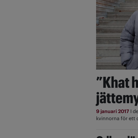
”Khat 
jättem
9 januari 2017
I d
kvinnorna för ett 