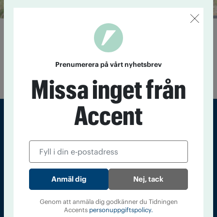
Låtsaskrig och kamratstöd
8 juni 2012
Kamratstödsföreningen Oliven i sörmländska
Katrineholm sjuder av aktivitet. Den här onsdagen samlas sju
Prenumerera på vårt nyhetsbrev
av föreningens 86 medlemmar för ett par timmars paintball
ute i skogen. Solen skiner och stämningen är på topp.
Missa inget från
Accent
Sveriges största tidning om droger och nykterhet
Tidningen Accent, A4, Bondegatan 21, 116 33 Stockholm
accent@iogt.se
Nej, tack
Chefredaktör och ansvarig utgivare: Barbro Janson Lundkvist,
barbro@a4.se.
Genom att anmäla dig godkänner du Tidningen
Accents
personuppgiftspolicy.