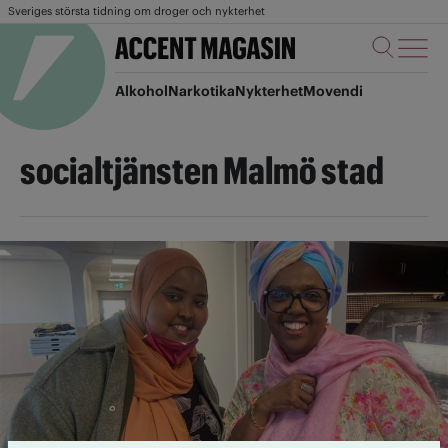
Sveriges största tidning om droger och nykterhet
Alkohol
Narkotika
Nykterhet
Movendi
socialtjänsten Malmö stad