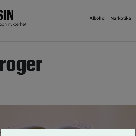
Alkohol
Narkotika
och nykterhet
roger