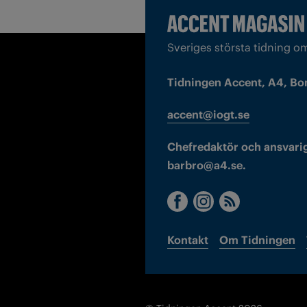
Sveriges största tidning o
Tidningen Accent, A4, Bo
accent@iogt.se
Chefredaktör och ansvarig
barbro@a4.se.
Kontakt
Om Tidningen