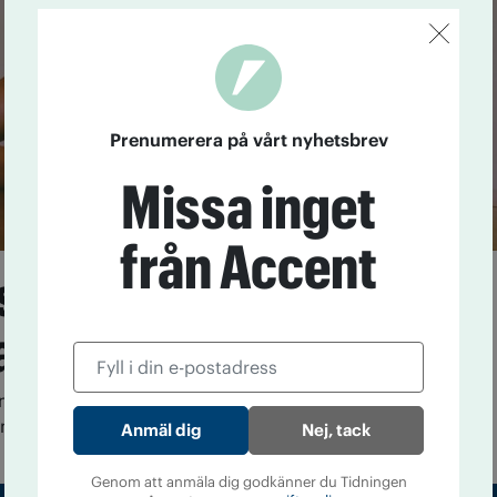
Prenumerera på vårt nyhetsbrev
Missa inget
från Accent
 smart använda
a” droger
använda ADHD-medicin utan att ha en diagnos
ntala förmågan att lösa problem.
Nej, tack
Genom att anmäla dig godkänner du Tidningen