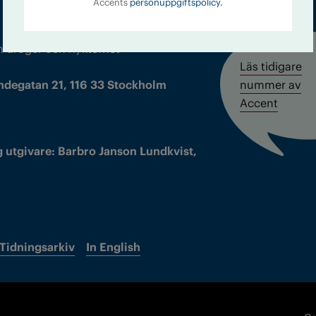
Accents
personuppgiftspolicy.
m droger och nykterhet
Läs tidigare
ndegatan 21, 116 33 Stockholm
nummer av
Accent
 utgivare: Barbro Janson Lundkvist,
Tidningsarkiv
In English