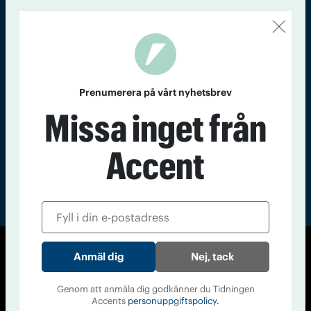
Kontakt
Om Tidningen
Tidningsarkiv
In English
Läs tidigare
nummer av
Prenumerera på vårt nyhetsbrev
Accent
Missa inget från
Accent
Nej, tack
© Tidningen Accent 2026
Cookiepolicy
Personuppgiftspolicy
Genom att anmäla dig godkänner du Tidningen
Accents
personuppgiftspolicy.