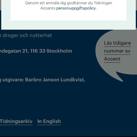
Genom att anmäla dig godkänner du Tidningen
Accents
personuppgiftspolicy.
m droger och nykterhet
Läs tidigare
ndegatan 21, 116 33 Stockholm
nummer av
Accent
 utgivare: Barbro Janson Lundkvist,
Tidningsarkiv
In English