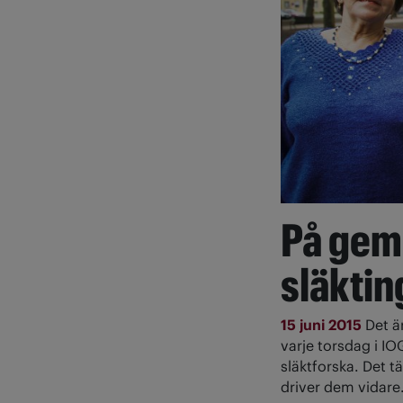
På gem
släktin
15 juni 2015
Det ä
varje torsdag i I
släktforska. Det 
driver dem vidare