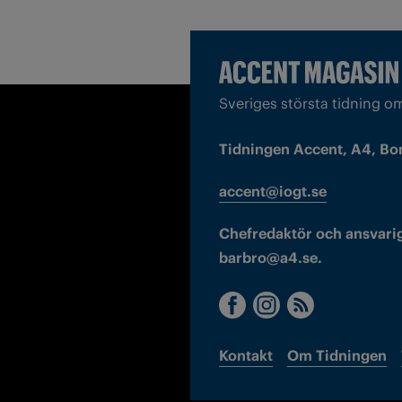
Sveriges största tidning o
Tidningen Accent, A4, Bo
accent@iogt.se
Chefredaktör och ansvarig
barbro@a4.se.
Kontakt
Om Tidningen