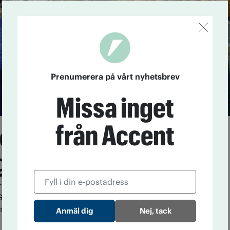
Prenumerera på vårt nyhetsbrev
Missa inget
från Accent
ensam jakt efter
gar
r ett litet men målmedvetet järngäng som samlas
OGT-NTO:s lokal på Kungsgatan i Malmö för att
tänker de fortsätta med så länge upptäckarlusten
Nej, tack
.