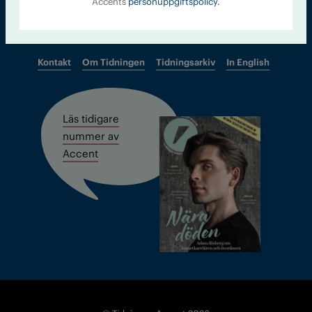
Accents
personuppgiftspolicy.
Kontakt
Om Tidningen
Tidningsarkiv
In English
Läs tidigare
nummer av
Accent