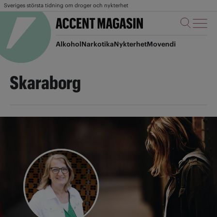
Sveriges största tidning om droger och nykterhet
Alkohol
Narkotika
Nykterhet
Movendi
Skaraborg