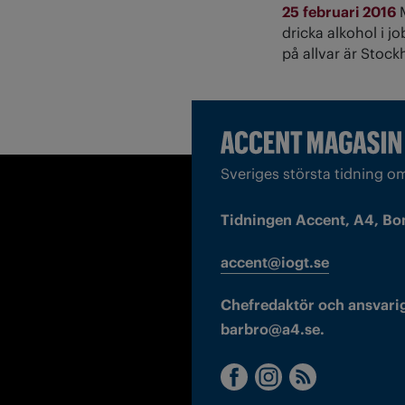
25 februari 2016
dricka alkohol i
på allvar är Stock
Sveriges största tidning o
Tidningen Accent, A4, Bo
accent@iogt.se
Chefredaktör och ansvarig
barbro@a4.se.