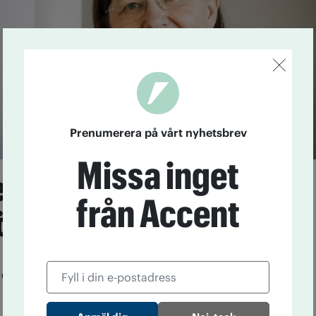
Prenumerera på vårt nyhetsbrev
Missa inget
erans mot alkohol
från Accent
ör
 jobbar i Stockholms