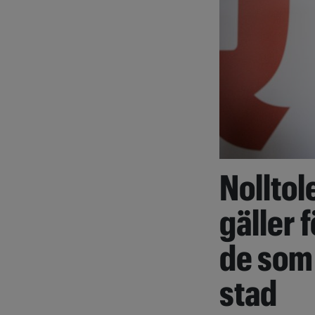
Nolltol
gäller f
de som
stad