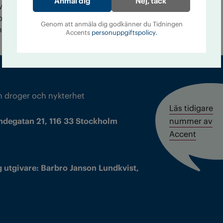
Nej, tack
Mer än varannan arbetstagare känner att de förväntas
 jobbsammanhang. En arbetsgivare som tar problemen
Genom att anmäla dig godkänner du Tidningen
holms stad.
Accents
personuppgiftspolicy.
m droger och nykterhet
Läs tidigare
ndegatan 21, 116 33 Stockholm
nummer av
Accent
 utgivare: Barbro Janson Lundkvist,