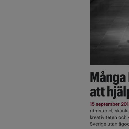
Många I
att hjä
15 september 20
ritmateriel, skän
kreativiteten och 
Sverige utan ägod