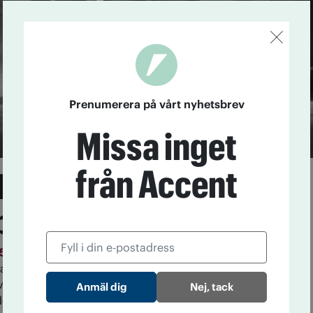
Prenumerera på vårt nyhetsbrev
Missa inget
från Accent
OGT-NTO-initiativ för
lpa flyktingar
15
Packade ryggsäckar, svenskundervisning,
kta pengar och flyktingboende. Det är ingen hejd på
viljan att hjälpa de människor på flykt som kommit till
Nej, tack
elar.