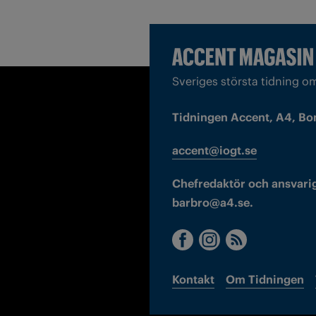
Sveriges största tidning o
Tidningen Accent, A4, Bo
accent@iogt.se
Chefredaktör och ansvarig
barbro@a4.se.
Kontakt
Om Tidningen