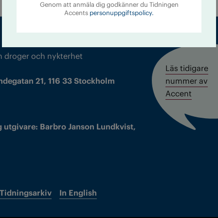
Genom att anmäla dig godkänner du Tidningen
Accents
personuppgiftspolicy.
m droger och nykterhet
Läs tidigare
ndegatan 21, 116 33 Stockholm
nummer av
Accent
 utgivare: Barbro Janson Lundkvist,
Tidningsarkiv
In English