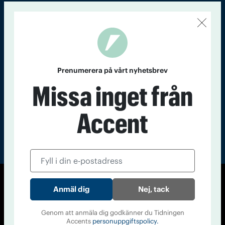
Kontakt
Om Tidningen
Tidningsarkiv
In English
Läs tidigare
nummer av
Prenumerera på vårt nyhetsbrev
Accent
Missa inget från
Accent
© Tidningen Accent 2026
Nej, tack
Cookiepolicy
Personuppgiftspolicy
Genom att anmäla dig godkänner du Tidningen
Accents
personuppgiftspolicy.