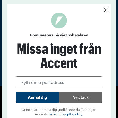
Kontakt
Om Tidningen
Tidningsarkiv
In English
Läs tidigare
nummer av
Prenumerera på vårt nyhetsbrev
Accent
Missa inget från
Accent
Nej, tack
© Tidningen Accent 2026
Cookiepolicy
Personuppgiftspolicy
Genom att anmäla dig godkänner du Tidningen
Accents
personuppgiftspolicy.