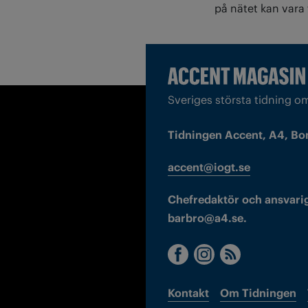
på nätet kan vara 
Sveriges största tidning o
Tidningen Accent, A4, Bo
accent@iogt.se
Chefredaktör och ansvarig
barbro@a4.se.
Kontakt
Om Tidningen