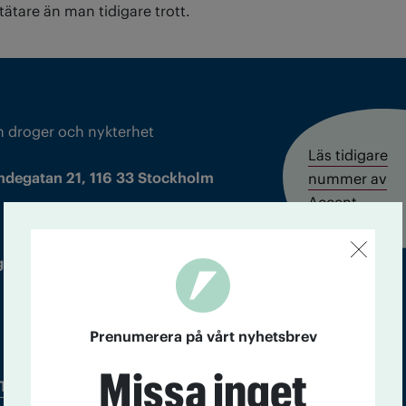
tätare än man tidigare trott.
m droger och nykterhet
Läs tidigare
ndegatan 21, 116 33 Stockholm
nummer av
Accent
 utgivare: Barbro Janson Lundkvist,
Prenumerera på vårt nyhetsbrev
Missa inget
Tidningsarkiv
In English