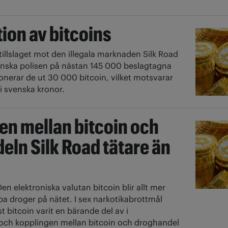
ion av bitcoins
 tillslaget mot den illegala marknaden Silk Road
anska polisen på nästan 145 000 beslagtagna
onerar de ut 30 000 bitcoin, vilket motsvarar
 i svenska kronor.
en mellan bitcoin och
eln Silk Road tätare än
Den elektroniska valutan bitcoin blir allt mer
pa droger på nätet. I sex narkotikabrottmål
t bitcoin varit en bärande del av i
och kopplingen mellan bitcoin och droghandel