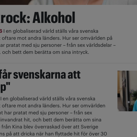
rock: Alkohol
16
I en globaliserad värld ställs våra svenska
t oftare mot andra länders. Hur ser omvärlden på
ar pratat med sju personer – från sex världsdelar –
, och bett dem berätta om sina intryck.
får svenskarna att
p"
6
I en globaliserad värld ställs våra svenska
t oftare mot andra länders. Hur ser omvärlden
t har pratat med sju personer – från sex
 invandrat hit, och bett dem berätta om sina
e från Kina blev överraskad över att Sverige
s på att dricka när han flyttade hit för över 30