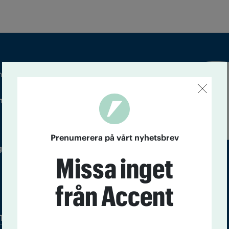
m droger och nykterhet
Läs tidigare
ndegatan 21, 116 33 Stockholm
nummer av
Accent
Prenumerera på vårt nyhetsbrev
 utgivare: Barbro Janson Lundkvist,
Missa inget
från Accent
Tidningsarkiv
In English