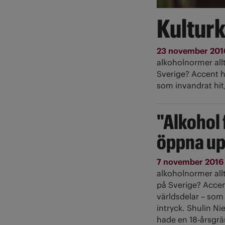
Kulturk
23 november 20
alkoholnormer all
Sverige? Accent h
som invandrat hit
"Alkohol 
öppna up
7 november 201
alkoholnormer all
på Sverige? Accen
världsdelar – som
intryck. Shulin Ni
hade en 18-årsgrän