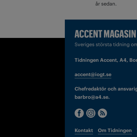
år sedan.
Sveriges största tidning o
Tidningen Accent, A4, Bo
accent@iogt.se
Chefredaktör och ansvarig
barbro@a4.se.
Kontakt
Om Tidningen