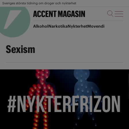
Sveriges största tidning om droger och nykterhet
Alkohol
Narkotika
Nykterhet
Movendi
Sexism