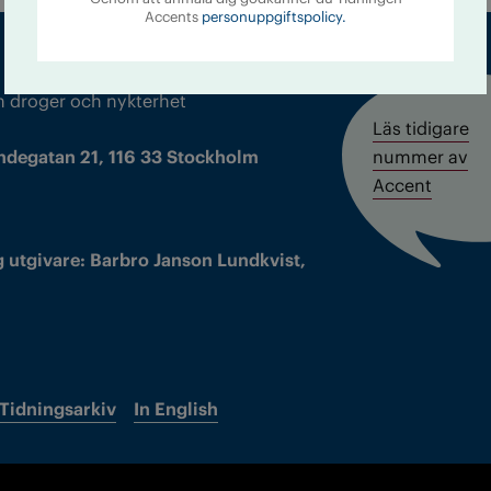
Accents
personuppgiftspolicy.
m droger och nykterhet
Läs tidigare
ndegatan 21, 116 33 Stockholm
nummer av
Accent
 utgivare: Barbro Janson Lundkvist,
Tidningsarkiv
In English