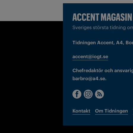
Sveriges största tidning o
Tidningen Accent, A4, Bo
accent@iogt.se
Chefredaktör och ansvarig
barbro@a4.se.
Kontakt
Om Tidningen