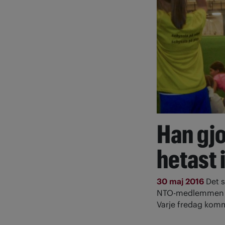
Han gj
hetast 
30 maj 2016
Det 
NTO-medlemmen Se
Varje fredag kom