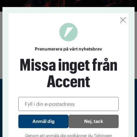
Nykter skolavslutning lyfts i
Gävleborg
12 juni 2017
En ny undersökning från IQ visar att 4 av 10
föräldrar oroar sig för att deras tonåringar ska dricka alkohol
Prenumerera på vårt nyhetsbrev
på skolavslutningen. Men i bland annat Gävleborg pågår
förebyggande arbete för att minska alkoholintaget när
Missa inget från
skolklockorna ringer ut.
Accent
Sveriges största tidning om droger och nykterhet
Tidningen Accent, A4, Bondegatan 21, 116 33 Stockholm
Nej, tack
accent@iogt.se
Chefredaktör och ansvarig utgivare: Barbro Janson Lundkvist,
Genom att anmäla dig godkänner du Tidningen