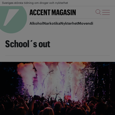
Sveriges största tidning om droger och nykterhet
Alkohol
Narkotika
Nykterhet
Movendi
School´s out