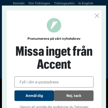
Kontakt
Om Tidningen
Tidningsarkiv
In English
Läs tidigare
nummer av
Accent
Prenumerera på vårt nyhetsbrev
Missa inget från
Accent
© Tidningen Accent 2026
Nej, tack
Cookiepolicy
Personuppgiftspolicy
Genom att anmäla dig godkänner du Tidningen