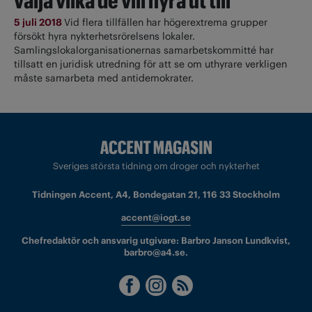
välja vilka de vill hyra ut till
5 juli 2018
Vid flera tillfällen har högerextrema grupper
försökt hyra nykterhetsrörelsens lokaler.
Samlingslokalorganisationernas samarbetskommitté har
tillsatt en juridisk utredning för att se om uthyrare verkligen
måste samarbeta med antidemokrater.
Sveriges största tidning om droger och nykterhet
Tidningen Accent, A4, Bondegatan 21, 116 33 Stockholm
accent@iogt.se
Chefredaktör och ansvarig utgivare: Barbro Janson Lundkvist,
barbro@a4.se.