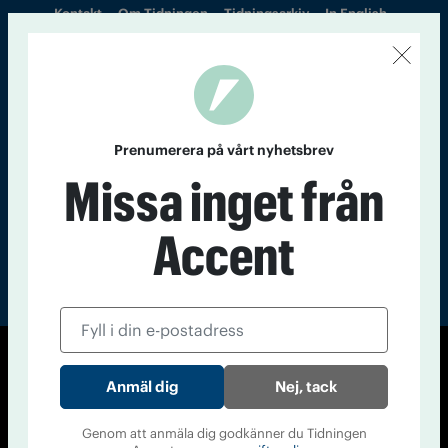
Kontakt
Om Tidningen
Tidningsarkiv
In English
Läs tidigare
nummer av
Accent
Prenumerera på vårt nyhetsbrev
Missa inget från
Accent
© Tidningen Accent 2026
Nej, tack
Cookiepolicy
Personuppgiftspolicy
Genom att anmäla dig godkänner du Tidningen