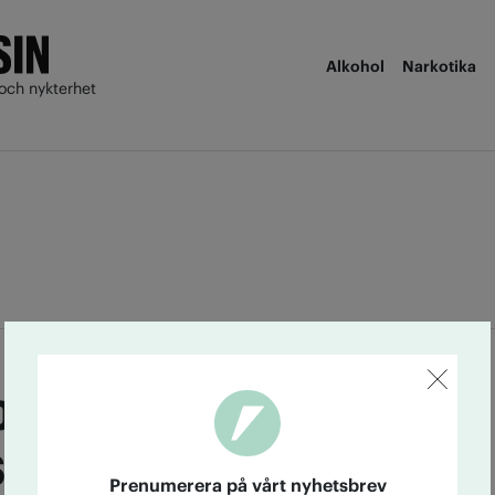
Alkohol
Narkotika
och nykterhet
komponenter behövs
 skolprogram ska
Prenumerera på vårt nyhetsbrev