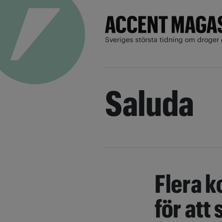
Sveriges största tidning om droger 
Saluda
Flera 
för att