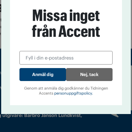
a
Missa inget
tt ett skolprogram ska få bäst effekt krävs det att det
från Accent
roblemlösning och social färdighetsträning. Det visar
ring.
m droger och nykterhet
Nej, tack
Läs tidigare
ndegatan 21, 116 33 Stockholm
nummer av
Genom att anmäla dig godkänner du Tidningen
Accents
personuppgiftspolicy.
Accent
 utgivare: Barbro Janson Lundkvist,