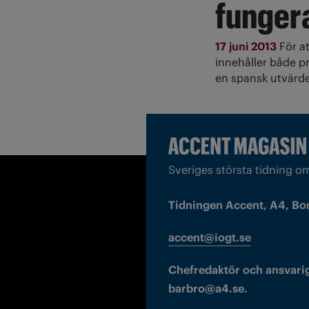
funger
17 juni 2013
För a
innehåller både p
en spansk utvärde
Sveriges största tidning o
Tidningen Accent, A4, Bo
accent@iogt.se
Chefredaktör och ansvarig
barbro@a4.se.